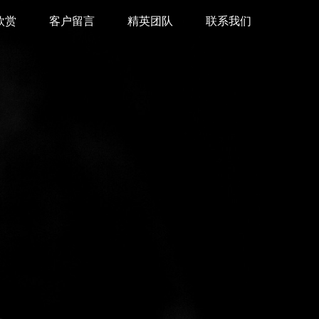
欣赏
客户留言
精英团队
联系我们