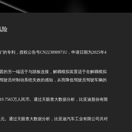
风险
权公告号CN223890971U，申请日期为2025年4
置的另一端适于与踏板连接，解耦模拟装置适于在解耦模拟
驾驶员对制动系统失效的感知，从而降低驾驶员驾驶车辆的
.7565万人民币。通过天眼查大数据分析，比亚迪股份有限
7万美元。通过天眼查大数据分析，比亚迪汽车工业有限公司共对