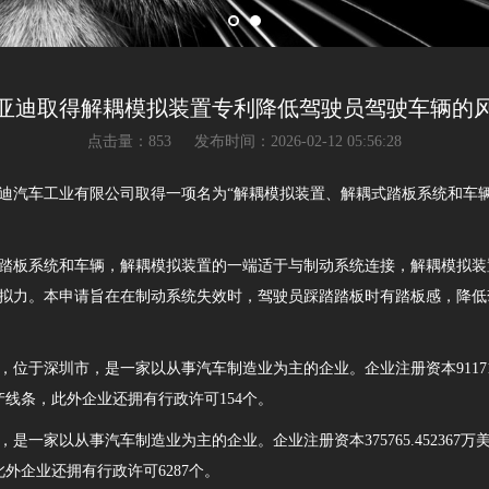
亚迪取得解耦模拟装置专利降低驾驶员驾驶车辆的
点击量：
853
发布时间：2026-02-12 05:56:28
业有限公司取得一项名为“解耦模拟装置、解耦式踏板系统和车辆”的专利，授
板系统和车辆，解耦模拟装置的一端适于与制动系统连接，解耦模拟装
拟力。本申请旨在在制动系统失效时，驾驶员踩踏踏板时有踏板感，降低
位于深圳市，是一家以从事汽车制造业为主的企业。企业注册资本911719
产线条，此外企业还拥有行政许可154个。
一家以从事汽车制造业为主的企业。企业注册资本375765.45236
此外企业还拥有行政许可6287个。