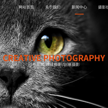
网站首页
关于我们
新闻中心
摄影